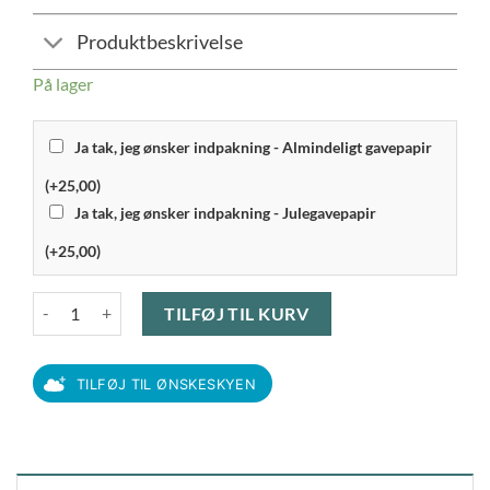
Produktbeskrivelse
På lager
Ja tak, jeg ønsker indpakning - Almindeligt gavepapir
(+25,00)
Ja tak, jeg ønsker indpakning - Julegavepapir
(+25,00)
Bitz Kusintha - Skål 12 cm, Grøn. antal
TILFØJ TIL KURV
TILFØJ TIL ØNSKESKYEN