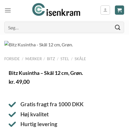
Søg
efter:
FORSIDE
/
MÆRKER
/
BITZ
/
STEL
/
SKÅLE
Bitz Kusintha – Skål 12 cm, Grøn.
kr.
49,00
Gratis fragt fra
1000
DKK
Høj kvalitet
Hurtig levering