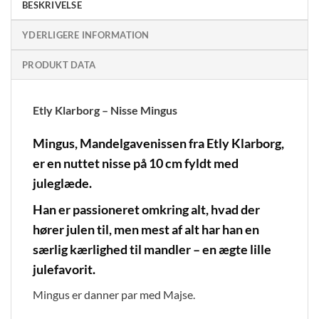
BESKRIVELSE
YDERLIGERE INFORMATION
PRODUKT DATA
Etly Klarborg – Nisse Mingus
Mingus, Mandelgavenissen fra Etly Klarborg,
er en nuttet nisse på 10 cm fyldt med
juleglæde.
Han er passioneret omkring alt, hvad der
hører julen til, men mest af alt har han en
særlig kærlighed til mandler – en ægte lille
julefavorit.
Mingus er danner par med Majse.