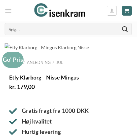
Søg
efter:
Go' Pris
FORSIDE
/
ANLEDNING
/
JUL
Etly Klarborg – Nisse Mingus
kr.
179,00
Gratis fragt fra
1000
DKK
Høj kvalitet
Hurtig levering