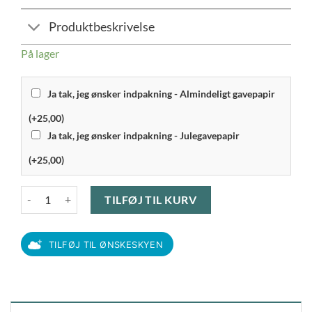
Produktbeskrivelse
På lager
Ja tak, jeg ønsker indpakning - Almindeligt gavepapir
(+25,00)
Ja tak, jeg ønsker indpakning - Julegavepapir
(+25,00)
Etly Klarborg - Nisse Mingus antal
TILFØJ TIL KURV
TILFØJ TIL ØNSKESKYEN