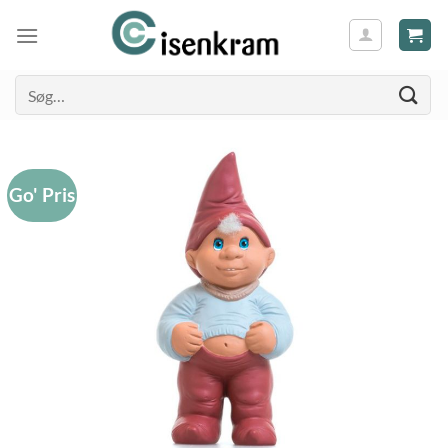
Søg
efter:
Go' Pris