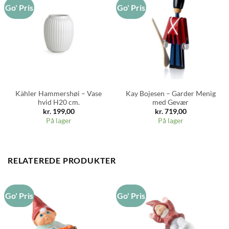
Go' Pris
Go' Pris
Kähler Hammershøi – Vase
Kay Bojesen – Garder Menig
hvid H20 cm.
med Gevær
kr.
199,00
kr.
719,00
På lager
På lager
RELATEREDE PRODUKTER
Go' Pris
Go' Pris