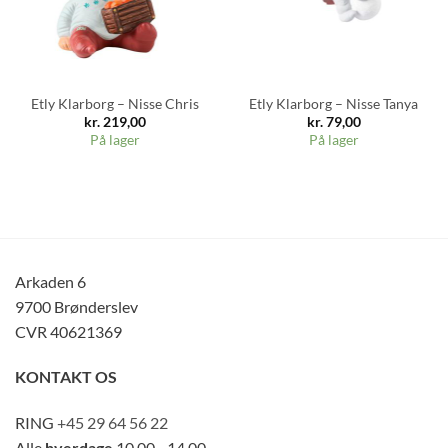
Etly Klarborg – Nisse Chris
Etly Klarborg – Nisse Tanya
kr.
219,00
kr.
79,00
På lager
På lager
Arkaden 6
9700 Brønderslev
CVR 40621369
KONTAKT OS
RING
+45 29 64 56 22
Alle
hverdage
10.00 - 14.00