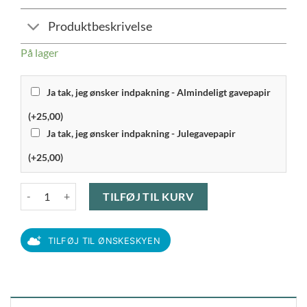
Produktbeskrivelse
På lager
Ja tak, jeg ønsker indpakning - Almindeligt gavepapir
(+25,00)
Ja tak, jeg ønsker indpakning - Julegavepapir
(+25,00)
Gense Pantry - Bestiksæt 60 dele, Mat stål antal
TILFØJ TIL KURV
TILFØJ TIL ØNSKESKYEN