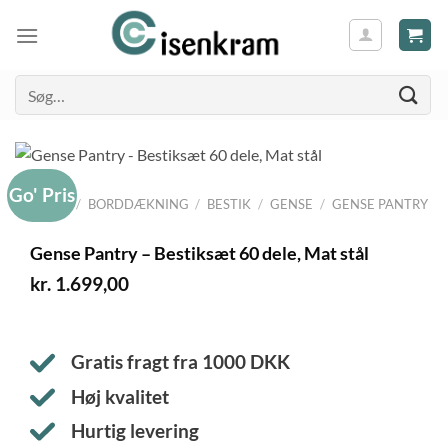
Søg
efter:
Go' Pris
FORSIDE
/
BORDDÆKNING
/
BESTIK
/
GENSE
/
GENSE PANTRY
Gense Pantry – Bestiksæt 60 dele, Mat stål
kr.
1.699,00
Gratis fragt fra
1000
DKK
Høj kvalitet
Hurtig levering