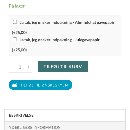
På lager
Ja tak, jeg ønsker indpakning - Almindeligt gavepapir
(+25,00)
Ja tak, jeg ønsker indpakning - Julegavepapir
(+25,00)
Georg Jensen - Bernadotte Salatskål antal
TILFØJ TIL KURV
TILFØJ TIL ØNSKESKYEN
BESKRIVELSE
YDERLIGERE INFORMATION