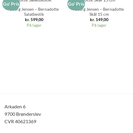
Go' Pris
Go' Pris
Georg Jensen – Bernadotte
Georg Jensen – Bernadotte
Salatbestik
Skål 15 cm
kr.
599,00
kr.
149,00
På lager
På lager
Arkaden 6
9700 Brønderslev
CVR 40621369