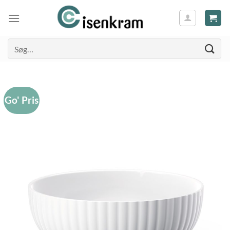
Søg
efter:
Go' Pris