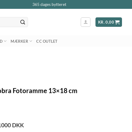
365 dages bytteret
KR.
0,00
AD
MÆRKER
CC OUTLET
Cobra Fotoramme 13×18 cm
1000
DKK