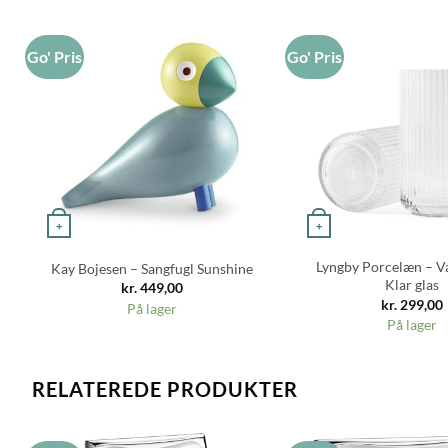
Go' Pris
Go' Pris
+
+
Lyngby Porcelæn – V
Kay Bojesen – Sangfugl Sunshine
Klar glas
kr.
449,00
kr.
299,00
På lager
På lager
RELATEREDE PRODUKTER