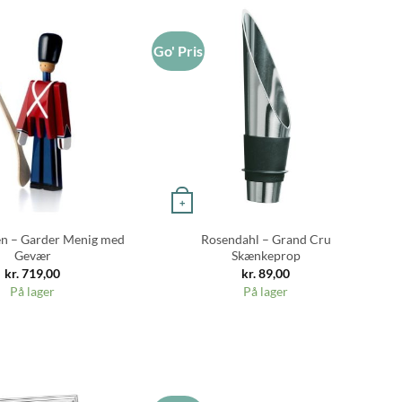
Go' Pris
Go
+
en – Garder Menig med
Rosendahl – Grand Cru
Gevær
Skænkeprop
kr.
719,00
kr.
89,00
På lager
På lager