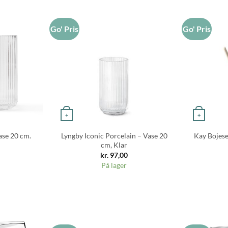
Go' Pris
Go' Pris
+
+
ase 20 cm.
Lyngby Iconic Porcelain – Vase 20
Kay Bojes
cm, Klar
kr.
97,00
På lager