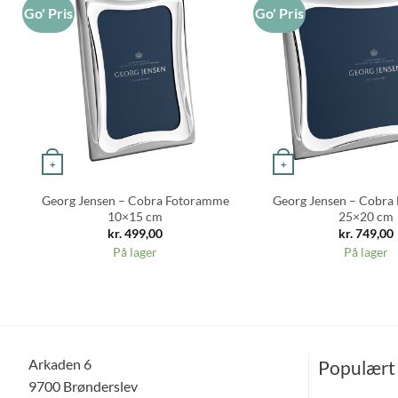
Go' Pris
Go' Pris
+
+
Georg Jensen – Cobra Fotoramme
Georg Jensen – Cobra
10×15 cm
25×20 cm
kr.
499,00
kr.
749,00
På lager
På lager
Arkaden 6
Populært
9700 Brønderslev