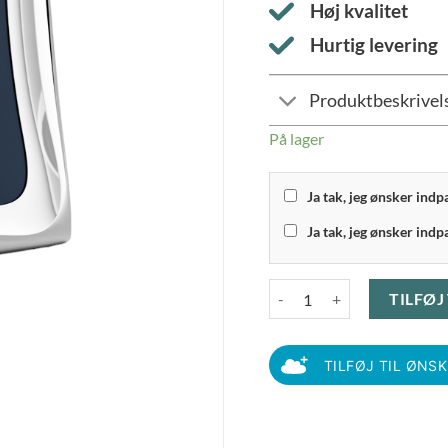
Høj kvalitet
Hurtig levering
Produktbeskrivel
På lager
Ja tak, jeg ønsker ind
Ja tak, jeg ønsker indp
Georg Jensen - Cobra Fotor
TILFØJ
TILFØJ TIL ØNS