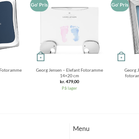
Go' Pris
Go' Pris
+
+
 Fotoramme
Georg Jensen – Elefant Fotoramme
Georg J
14×20 cm
fotora
kr.
479,00
På lager
Menu