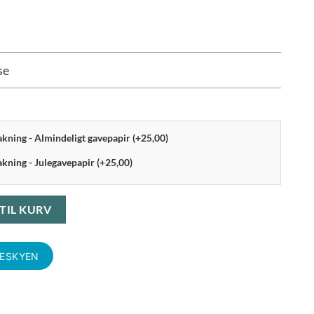
se
pakning - Almindeligt gavepapir (+25,00)
akning - Julegavepapir (+25,00)
amme 13x18 cm antal
 TIL KURV
KESKYEN