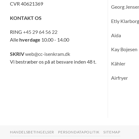
CVR 40621369
Georg Jense
KONTAKT OS
Etly Klarbor
RING
+45 29 64 56 22
Aida
Alle
hverdage
10.00 - 14.00
Kay Bojesen
SKRIV
web@cc-isenkram.dk
Vi bestræber os på at besvare inden 48 t.
Kähler
Airfryer
HANDELSBETINGELSER
PERSONDATAPOLITIK
SITEMAP