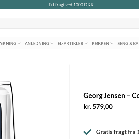
Fri fragt ved
1000
DKK
ÆKNING
ANLEDNING
EL-ARTIKLER
KØKKEN
SENG & B
Georg Jensen – 
kr.
579,00
Gratis fragt fra