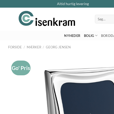
Altid hurtig levering
Søg
efter:
NYHEDER
BOLIG
BORDD
FORSIDE
/
MÆRKER
/
GEORG JENSEN
Go' Pris