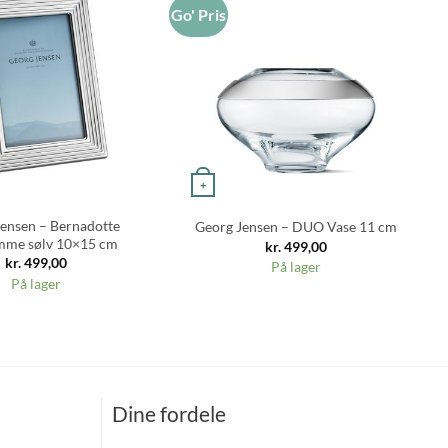
Go' Pris
Go
+
ensen – Bernadotte
Georg Jensen – DUO Vase 11 cm
mme sølv 10×15 cm
kr.
499,00
kr.
499,00
På lager
På lager
Dine fordele