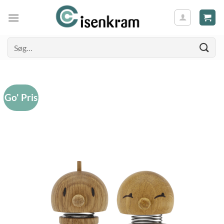
Søg
efter:
Go' Pris