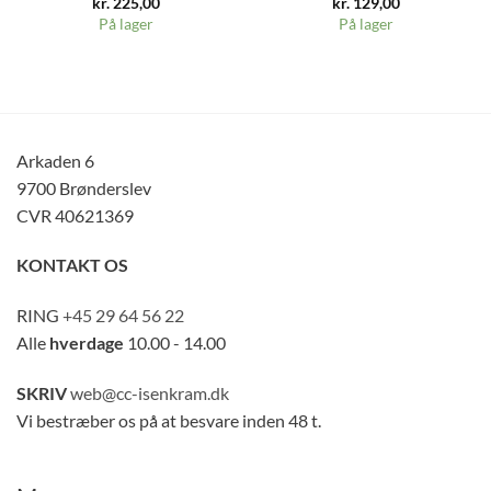
kr.
225,00
kr.
129,00
På lager
På lager
Arkaden 6
9700 Brønderslev
CVR 40621369
KONTAKT OS
RING
+45 29 64 56 22
Alle
hverdage
10.00 - 14.00
SKRIV
web@cc-isenkram.dk
Vi bestræber os på at besvare inden 48 t.