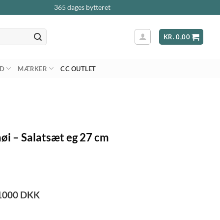
365 dages bytteret
KR.
0,00
AD
MÆRKER
CC OUTLET
i – Salatsæt eg 27 cm
1000
DKK