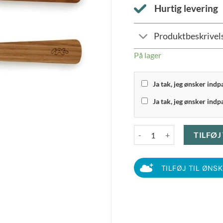
Hurtig levering
Produktbeskrivel
På lager
Ja tak, jeg ønsker ind
Ja tak, jeg ønsker indp
Kähler Hammershøi - Salatsæ
TILFØJ
TILFØJ TIL ØNS