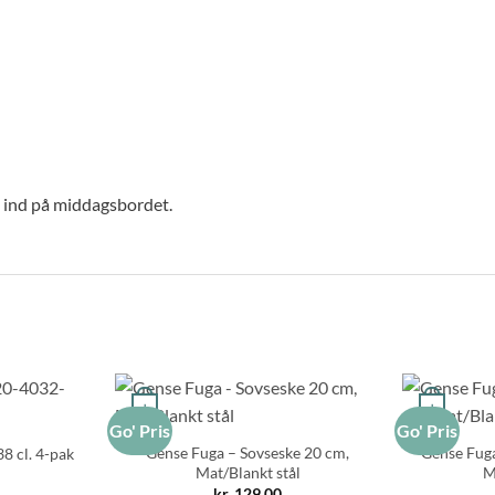
gn ind på middagsbordet.
+
+
Go' Pris
Go' Pris
Gense Fuga – Sovseske 20 cm,
Gense Fuga
38 cl. 4-pak
Mat/Blankt stål
M
kr.
129,00