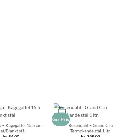
+
Go' Pris
Go
 – Kagegaffel 15,5 cm,
Rosendahl – Grand Cru
at/Blankt stål
Termokande stål 1 ltr.
kr.
54,00
kr.
399,00