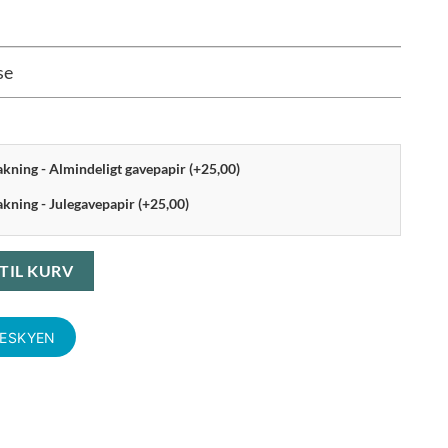
se
pakning - Almindeligt gavepapir (+25,00)
akning - Julegavepapir (+25,00)
t eg 27 cm antal
 TIL KURV
KESKYEN