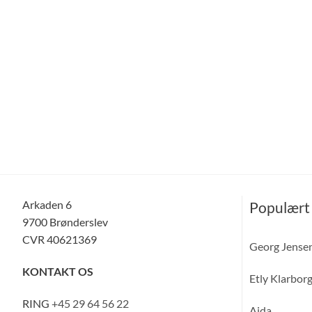
Arkaden 6
Populært
9700 Brønderslev
CVR 40621369
Georg Jense
KONTAKT OS
Etly Klarbor
RING
+45 29 64 56 22
Aida