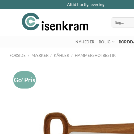
Altid hurtig levering
Søg
efter:
NYHEDER
BOLIG
BORDD
FORSIDE
/
MÆRKER
/
KÄHLER
/
HAMMERSHØI BESTIK
Go' Pris