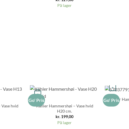
På lager
+
+
Kähler Ham
Go' Pris
Go' Pris
 Vase hvid
Kähler Hammershøi – Vase hvid
H20 cm.
kr.
199,00
På lager