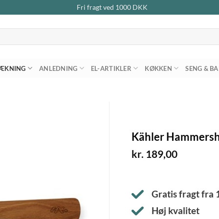
Fri fragt ved
1000
DKK
ÆKNING
ANLEDNING
EL-ARTIKLER
KØKKEN
SENG & B
Kähler Hammershø
kr.
189,00
Gratis fragt fra
Høj kvalitet