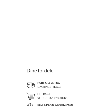
Dine fordele
HURTIG LEVERING
LEVERING 1-4 DAGE
FRI FRAGT
VED KØB OVER
1000
DKK
BESTIL INDEN 12:00 (Hverdag)