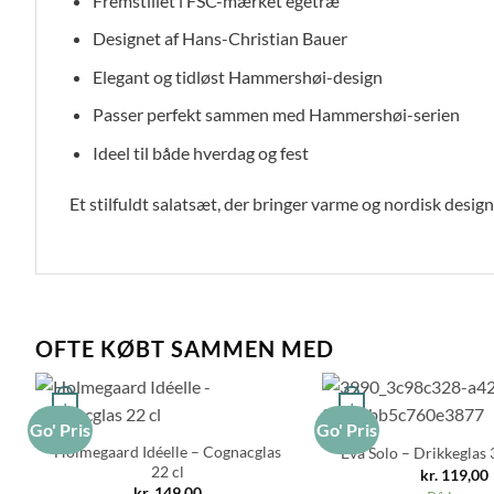
Fremstillet i FSC-mærket egetræ
Designet af Hans-Christian Bauer
Elegant og tidløst Hammershøi-design
Passer perfekt sammen med Hammershøi-serien
Ideel til både hverdag og fest
Et stilfuldt salatsæt, der bringer varme og nordisk desi
OFTE KØBT SAMMEN MED
+
+
Go' Pris
Go' Pris
Holmegaard Idéelle – Cognacglas
Eva Solo – Drikkeglas 
22 cl
kr.
119,00
kr.
149,00