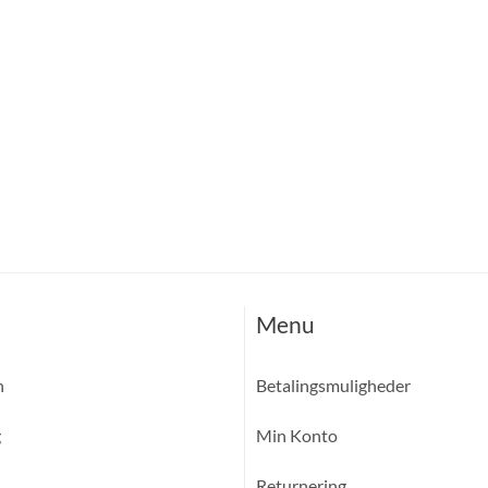
Menu
n
Betalingsmuligheder
g
Min Konto
Returnering