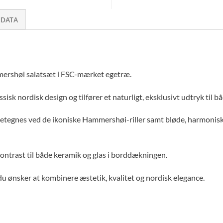
 DATA
ershøi salatsæt i FSC-mærket egetræ.
isk nordisk design og tilfører et naturligt, eksklusivt udtryk til 
detegnes ved de ikoniske Hammershøi-riller samt bløde, harmonis
ontrast til både keramik og glas i borddækningen.
r du ønsker at kombinere æstetik, kvalitet og nordisk elegance.