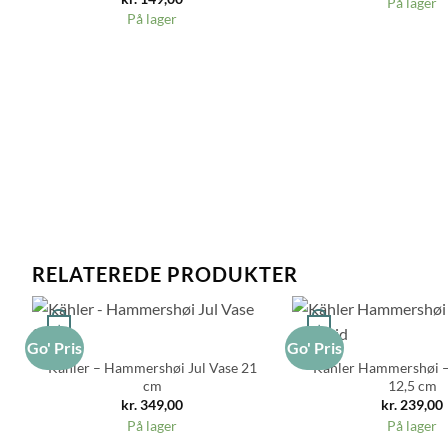
På lager
På lager
RELATEREDE PRODUKTER
+
+
Go' Pris
Go' Pris
Kähler – Hammershøi Jul Vase 21
Kähler Hammershøi –
cm
12,5 cm
kr.
349,00
kr.
239,00
På lager
På lager