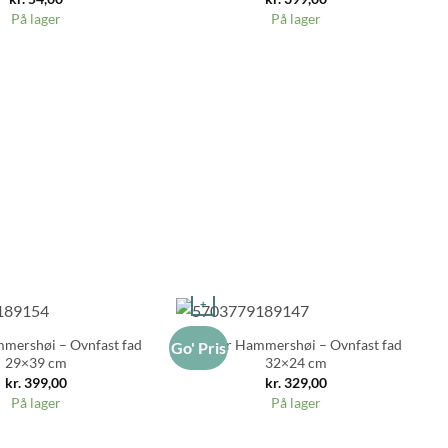
På lager
På lager
+
mershøi – Ovnfast fad
Kähler Hammershøi – Ovnfast fad
Go' Pris
Go
29×39 cm
32×24 cm
kr.
399,00
kr.
329,00
På lager
På lager