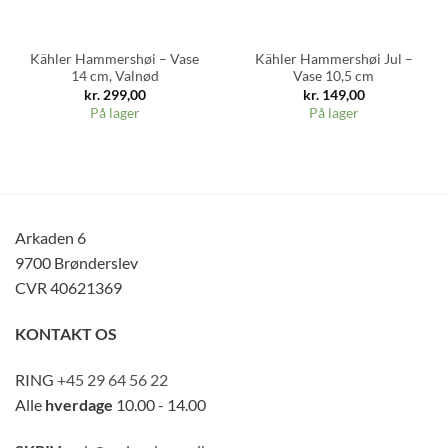
Kähler Hammershøi – Vase
Kähler Hammershøi Jul –
14 cm, Valnød
Vase 10,5 cm
kr.
299,00
kr.
149,00
På lager
På lager
Arkaden 6
9700 Brønderslev
CVR 40621369
KONTAKT OS
RING
+45 29 64 56 22
Alle
hverdage
10.00 - 14.00