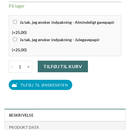
På lager
Ja tak, jeg ønsker indpakning - Almindeligt gavepapir
(+25,00)
Ja tak, jeg ønsker indpakning - Julegavepapir
(+25,00)
Kähler Hammershøi - Vase 18,5 cm, Valnød antal
TILFØJ TIL KURV
TILFØJ TIL ØNSKESKYEN
BESKRIVELSE
PRODUKT DATA