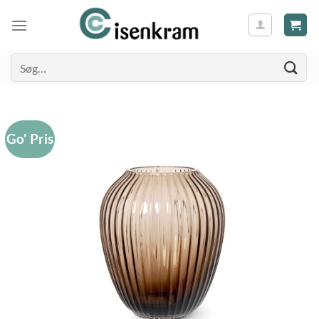
Søg
efter:
Go' Pris