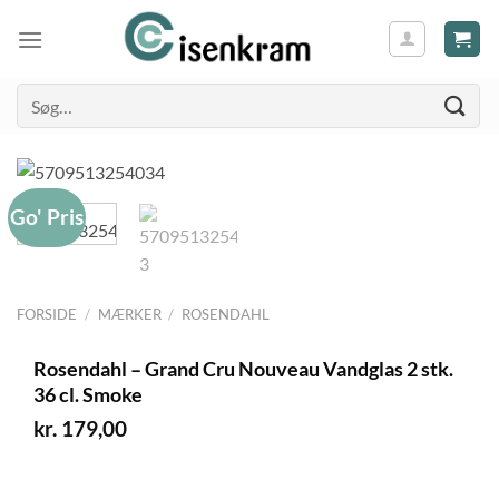
Søg
efter:
Go' Pris
FORSIDE
/
MÆRKER
/
ROSENDAHL
Rosendahl – Grand Cru Nouveau Vandglas 2 stk.
36 cl. Smoke
kr.
179,00