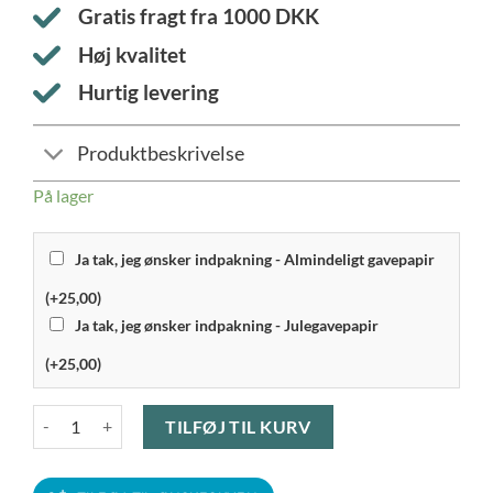
Gratis fragt fra
1000
DKK
Høj kvalitet
Hurtig levering
Produktbeskrivelse
På lager
Ja tak, jeg ønsker indpakning - Almindeligt gavepapir
(+25,00)
Ja tak, jeg ønsker indpakning - Julegavepapir
(+25,00)
Rosendahl - Grand Cru Nouveau Vandglas 2 stk. 36 cl. Smoke antal
TILFØJ TIL KURV