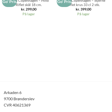
Royal Copenhagen – Hvid
Royal Copenhagen – Stjerne
Go' Pris
Go' Pris
Riflet skål 18 cm.
Riflet krus 33 cl 2 stk.
kr.
299,00
kr.
399,00
På lager
På lager
Arkaden 6
9700 Brønderslev
CVR 40621369