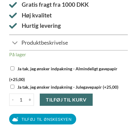
Gratis fragt fra
1000
DKK
Høj kvalitet
Hurtig levering
Produktbeskrivelse
På lager
Ja tak, jeg ønsker indpakning - Almindeligt gavepapir
(+25,00)
Ja tak, jeg ønsker indpakning - Julegavepapir (+25,00)
Royal Copenhagen - Hvid Riflet krus hvid 38 cl 2-pak antal
TILFØJ TIL KURV
TILFØJ TIL ØNSKESKYEN