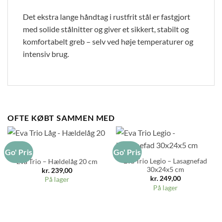
Det ekstra lange håndtag i rustfrit stål er fastgjort
med solide stålnitter og giver et sikkert, stabilt og
komfortabelt greb – selv ved høje temperaturer og
intensiv brug.
OFTE KØBT SAMMEN MED
Go' Pris
Go' Pris
Eva Trio Legio – Lasagnefad
Eva Trio – Hældelåg 20 cm
30x24x5 cm
kr.
239,00
kr.
249,00
På lager
På lager