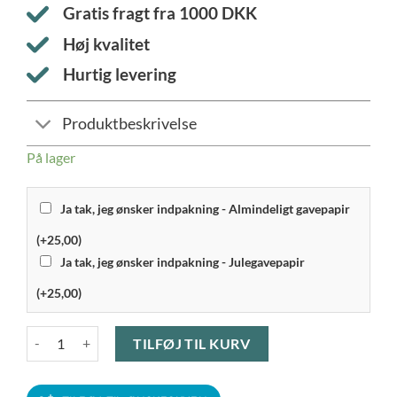
Gratis fragt fra
1000
DKK
Høj kvalitet
Hurtig levering
Produktbeskrivelse
På lager
Ja tak, jeg ønsker indpakning - Almindeligt gavepapir
(+25,00)
Ja tak, jeg ønsker indpakning - Julegavepapir
(+25,00)
Scanpan - Black Iron stegepande carbonstål Ø 30 cm antal
TILFØJ TIL KURV