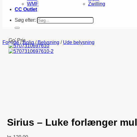
WMF
Zwilling
CC Outlet
Søg efter:
Go' Pris
Forside
/
Bolig
/
Belysning
/
Ude belysning
Sirius – Luke forlænger mul