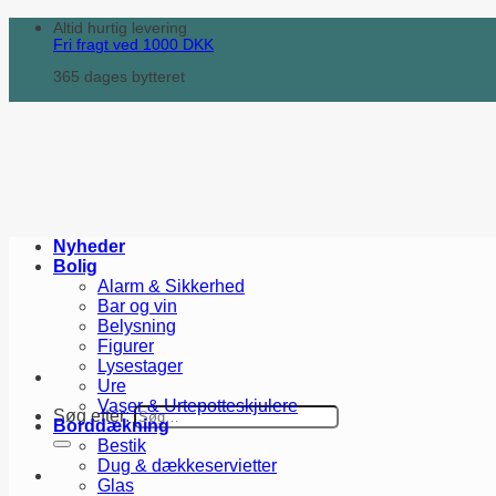
Altid hurtig levering
Fri fragt ved
1000
DKK
365 dages bytteret
Nyheder
Bolig
Alarm & Sikkerhed
Bar og vin
Belysning
Figurer
Lysestager
Ure
Vaser & Urtepotteskjulere
Søg efter:
Borddækning
Bestik
Dug & dækkeservietter
Glas