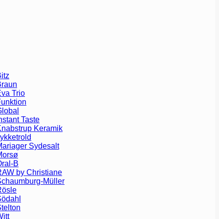
itz
Braun
va Trio
unktion
lobal
nstant Taste
nabstrup Keramik
ykketrold
ariager Sydesalt
Morsø
ral-B
AW by Christiane
Schaumburg-Müller
Rösle
Södahl
telton
itt