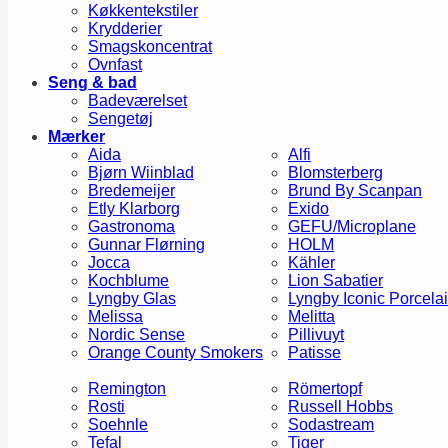
Køkkentekstiler
Krydderier
Smagskoncentrat
Ovnfast
Seng & bad
Badeværelset
Sengetøj
Mærker
Aida
Alfi
Bjørn Wiinblad
Blomsterberg
Bredemeijer
Brund By Scanpan
Etly Klarborg
Exido
Gastronoma
GEFU/Microplane
Gunnar Flørning
HOLM
Jocca
Kähler
Kochblume
Lion Sabatier
Lyngby Glas
Lyngby Iconic Porcela
Melissa
Melitta
Nordic Sense
Pillivuyt
Orange County Smokers
Patisse
Remington
Römertopf
Rosti
Russell Hobbs
Soehnle
Sodastream
Tefal
Tiger