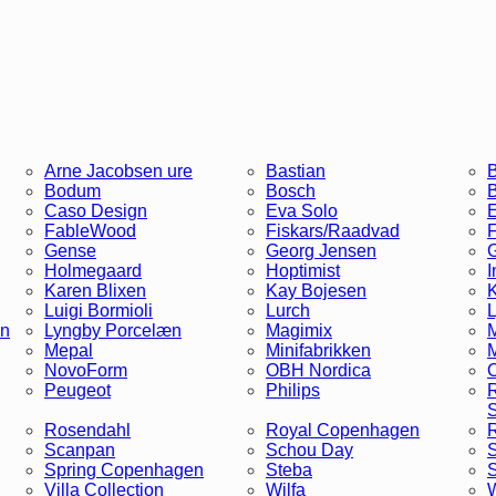
Arne Jacobsen ure
Bastian
B
Bodum
Bosch
Caso Design
Eva Solo
E
FableWood
Fiskars/Raadvad
F
Gense
Georg Jensen
G
Holmegaard
Hoptimist
I
Karen Blixen
Kay Bojesen
K
Luigi Bormioli
Lurch
L
in
Lyngby Porcelæn
Magimix
M
Mepal
Minifabrikken
NovoForm
OBH Nordica
O
Peugeot
Philips
R
Rosendahl
Royal Copenhagen
Scanpan
Schou Day
Spring Copenhagen
Steba
S
Villa Collection
Wilfa
W