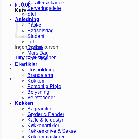
Karafler & kander
kr.
0,00
Serveringsdele
Kurv
Stel
Anledning
Påske
Fødselsdag
Student
Jul
Ingen varer i kurven.
Bryllup
Mors Dag
Tilbage til shoppen
Fars Dag
El-artikler
Husholdning
Brandalarm
Køkken
Personlig Pleje
Belysning
Vejrstationer
Køkken
Bageartikler
Gryder & Pander
Kaffe & te udstyr
Køkkenartikler
Køkkenknive & Sakse
Køkkenmaskiner