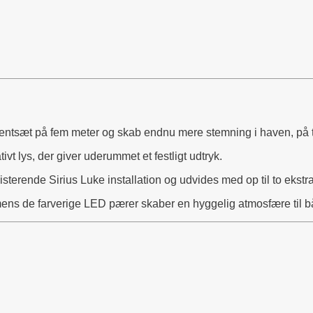
ntsæt på fem meter og skab endnu mere stemning i haven, på te
t lys, der giver uderummet et festligt udtryk.
rende Sirius Luke installation og udvides med op til to ekstr
ens de farverige LED pærer skaber en hyggelig atmosfære til bå