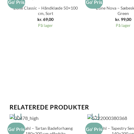
Go' Pris
Go' Pris
Zone Classic – Håndklæde 50×100
Zone Nova – Sæbesk
cm, Sort
Green
kr.
69,00
kr.
99,00
På lager
På lager
RELATEREDE PRODUKTER
+
+
Södahl – Tartan Badeforhæng
Södahl – Tapestry Sen
Go' Pris
Go' Pris
180×200 cm offwhite
140×200 c