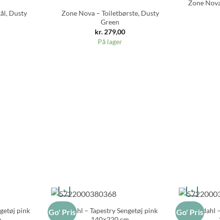
Zone Nova 
ål, Dusty
Zone Nova – Toiletbørste, Dusty
Green
kr.
279,00
På lager
+
+
getøj pink
Södahl – Tapestry Sengetøj pink
Södahl –
Go' Pris
Go' Pris
m
140×220 cm