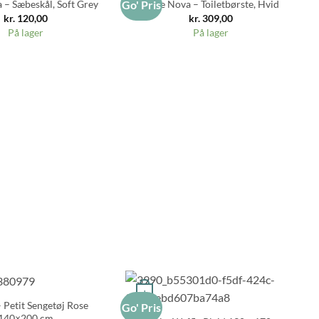
– Sæbeskål, Soft Grey
Zone Nova – Toiletbørste, Hvid
Go' Pris
Go
kr.
120,00
kr.
309,00
På lager
På lager
+
 Petit Sengetøj Rose
Go' Pris
Go
140×200 cm