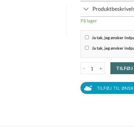
Produktbeskrivel
På lager
Ja tak, jeg ønsker ind
Ja tak, jeg ønsker indp
Södahl - Tartan Badeforhæng
TILFØJ
TILFØJ TIL ØNS