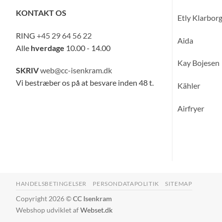
KONTAKT OS
Etly Klarbor
RING
+45 29 64 56 22
Aida
Alle
hverdage
10.00 - 14.00
Kay Bojesen
SKRIV
web@cc-isenkram.dk
Vi bestræber os på at besvare inden 48 t.
Kähler
Airfryer
HANDELSBETINGELSER
PERSONDATAPOLITIK
SITEMAP
Copyright 2026 ©
CC Isenkram
Webshop udviklet af
Webset.dk