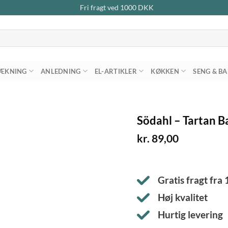
Fri fragt ved
1000
DKK
ÆKNING
ANLEDNING
EL-ARTIKLER
KØKKEN
SENG & B
Södahl – Tartan 
kr.
89,00
Gratis fragt fra
Høj kvalitet
Hurtig levering