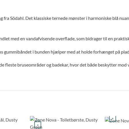
g fra
Södahl
. Det klassiske ternede mønster i harmoniske blå nua
dlet med en vandafvisende overflade, som bidrager til en praktis
 gummibåndet i bunden hjælper med at holde forhænget på plads o
de fleste bruseområder og badekar, hvor det både beskytter mod v
+
+