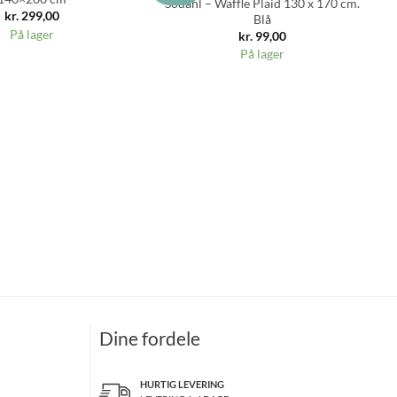
Södahl – Waffle Plaid 130 x 170 cm.
kr.
299,00
Blå
På lager
kr.
99,00
På lager
Dine fordele
HURTIG LEVERING