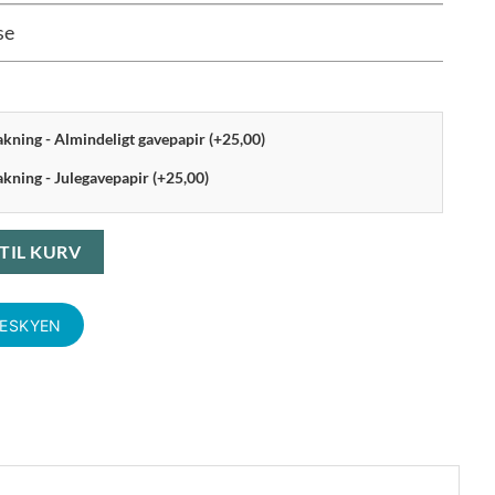
se
pakning - Almindeligt gavepapir (+25,00)
akning - Julegavepapir (+25,00)
 180x200 cm blå antal
 TIL KURV
KESKYEN