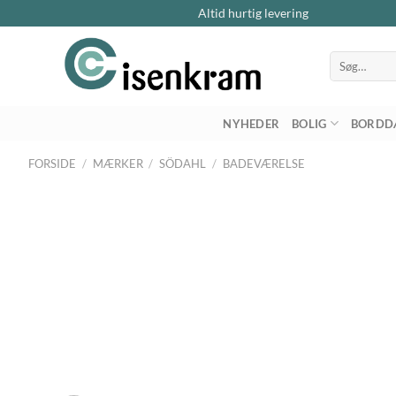
Altid hurtig levering
Søg
efter:
NYHEDER
BOLIG
BORDD
FORSIDE
/
MÆRKER
/
SÖDAHL
/
BADEVÆRELSE