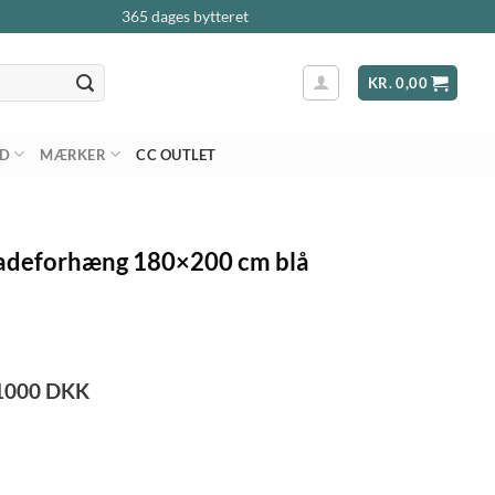
365 dages bytteret
KR.
0,00
AD
MÆRKER
CC OUTLET
Badeforhæng 180×200 cm blå
1000
DKK