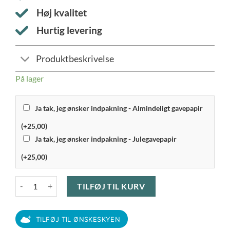
Høj kvalitet
Hurtig levering
Produktbeskrivelse
På lager
Ja tak, jeg ønsker indpakning - Almindeligt gavepapir
(+25,00)
Ja tak, jeg ønsker indpakning - Julegavepapir
(+25,00)
Södahl - Tartan Badeforhæng 180x200 cm offwhite antal
TILFØJ TIL KURV
TILFØJ TIL ØNSKESKYEN