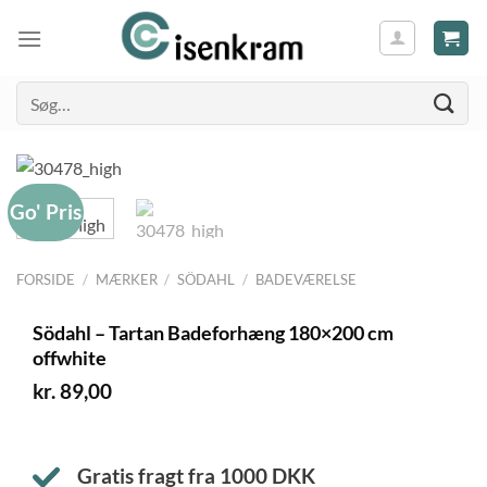
Søg
efter:
Go' Pris
FORSIDE
/
MÆRKER
/
SÖDAHL
/
BADEVÆRELSE
Södahl – Tartan Badeforhæng 180×200 cm
offwhite
kr.
89,00
Gratis fragt fra
1000
DKK