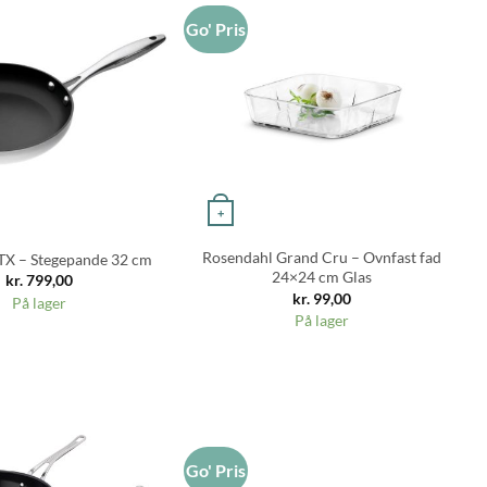
Go' Pris
Go
+
Rosendahl Grand Cru – Ovnfast fad
TX – Stegepande 32 cm
24×24 cm Glas
kr.
799,00
kr.
99,00
På lager
På lager
Go' Pris
Go