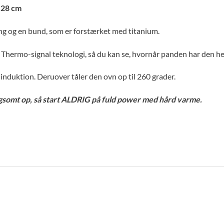
 28 cm
ng og en bund, som er forstærket med titanium.
hermo-signal teknologi, så du kan se, hvornår panden har den hel
 induktion. Deruover tåler den ovn op til 260 grader.
somt op, så start ALDRIG på fuld power med hård varme.