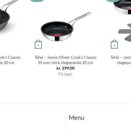
+
+
ok’s Classic
Tefal – Jamie Oliver Cook’s Classic
Tefal – Jam
de 30 cm
SS non-stick stegepande 20 cm
stegep
kr.
299,00
På lager
Menu