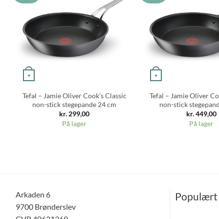
+
+
Tefal – Jamie Oliver Cook’s Classic
Tefal – Jamie Oliver Co
non-stick stegepande 24 cm
non-stick stegepan
kr.
299,00
kr.
449,00
På lager
På lager
Arkaden 6
Populært
9700 Brønderslev
CVR 40621369