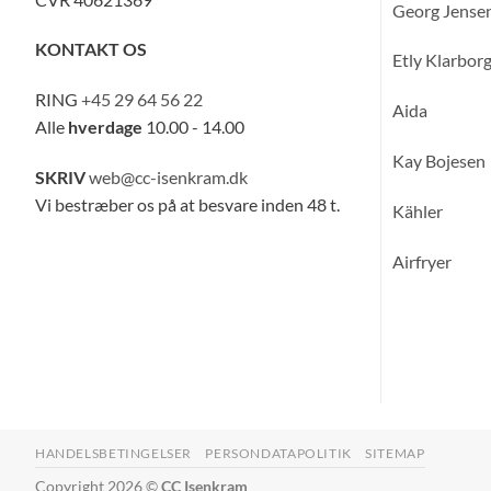
Georg Jense
KONTAKT OS
Etly Klarbor
RING
+45 29 64 56 22
Aida
Alle
hverdage
10.00 - 14.00
Kay Bojesen
SKRIV
web@cc-isenkram.dk
Vi bestræber os på at besvare inden 48 t.
Kähler
Airfryer
HANDELSBETINGELSER
PERSONDATAPOLITIK
SITEMAP
Copyright 2026 ©
CC Isenkram