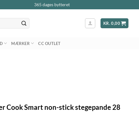
365 dages bytteret
KR.
0,00
AD
MÆRKER
CC OUTLET
ver Cook Smart non-stick stegepande 28