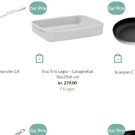
Go' Pris
Go' Pris
+
+
erolle 1,8
Eva Trio Legio – Lasagnefad
Scanpan C
36x29x6 cm
kr.
279,00
På lager
Go' Pris
Go' Pris