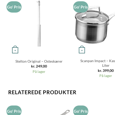
Go' Pris
Go' Pris
+
+
Scanpan Impact – Kass
Stelton Original – Osteskærer
Liter
kr.
249,00
kr.
399,00
På lager
På lager
RELATEREDE PRODUKTER
Go' Pris
Go' Pris