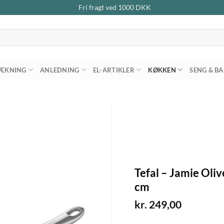
Fri fragt ved
1000
DKK
ÆKNING
ANLEDNING
EL-ARTIKLER
KØKKEN
SENG & B
Tefal – Jamie Oli
cm
kr.
249,00