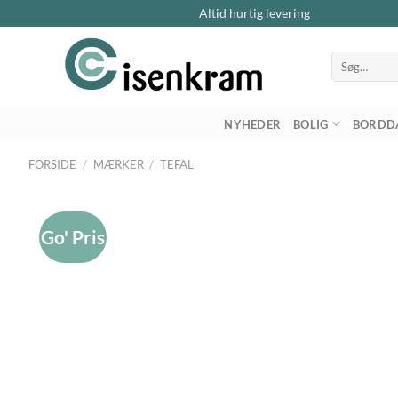
Altid hurtig levering
Søg
efter:
NYHEDER
BOLIG
BORDD
FORSIDE
/
MÆRKER
/
TEFAL
Go' Pris