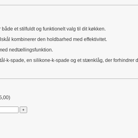
de et stilfuldt og funktionelt valg til dit køkken.
ålskål kombinerer den holdbarhed med effektivitet.
 med nedtællingsfunktion.
l-k-spade, en silikone-k-spade og et stænklåg, der forhindrer dej i
5,00)