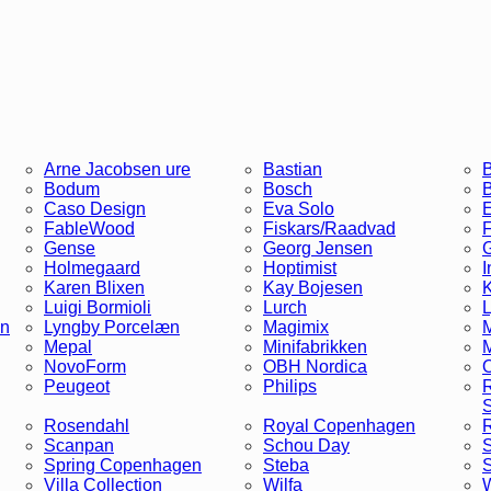
Arne Jacobsen ure
Bastian
B
Bodum
Bosch
Caso Design
Eva Solo
E
FableWood
Fiskars/Raadvad
F
Gense
Georg Jensen
G
Holmegaard
Hoptimist
I
Karen Blixen
Kay Bojesen
K
Luigi Bormioli
Lurch
L
in
Lyngby Porcelæn
Magimix
M
Mepal
Minifabrikken
NovoForm
OBH Nordica
O
Peugeot
Philips
R
Rosendahl
Royal Copenhagen
Scanpan
Schou Day
Spring Copenhagen
Steba
S
Villa Collection
Wilfa
W