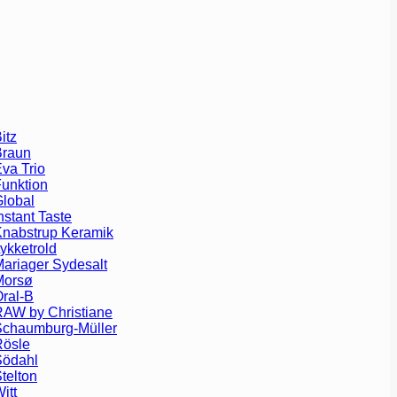
itz
Braun
va Trio
unktion
lobal
nstant Taste
nabstrup Keramik
ykketrold
ariager Sydesalt
Morsø
ral-B
AW by Christiane
Schaumburg-Müller
Rösle
Södahl
telton
itt