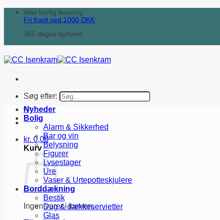
Altid hurtig levering
Fri fragt ved
1000
DKK
365 dages bytteret
Søg efter:
Nyheder
Bolig
Alarm & Sikkerhed
Bar og vin
kr.
0,00
Belysning
Kurv
Figurer
Lysestager
Ure
Vaser & Urtepotteskjulere
Borddækning
Bestik
Ingen varer i kurven.
Dug & dækkeservietter
Glas