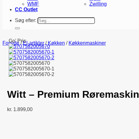
WMF
Zwilling
CC Outlet
Søg efter:
Go' Pris
Forside
/
El-artikler
/
Køkken
/
Køkkenmaskiner
Witt – Premium Røremaskin
kr.
1.899,00