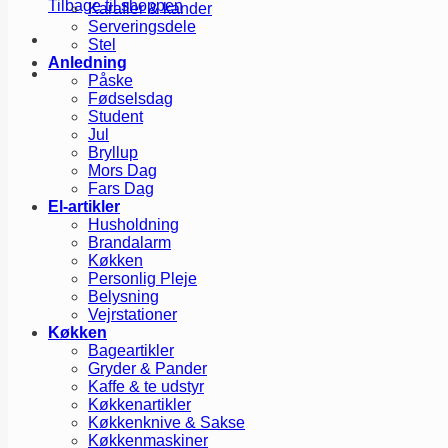
Tilbage til shoppen
Karafler & kander
Serveringsdele
Stel
Anledning
Påske
Fødselsdag
Student
Jul
Bryllup
Mors Dag
Fars Dag
El-artikler
Husholdning
Brandalarm
Køkken
Personlig Pleje
Belysning
Vejrstationer
Køkken
Bageartikler
Gryder & Pander
Kaffe & te udstyr
Køkkenartikler
Køkkenknive & Sakse
Køkkenmaskiner