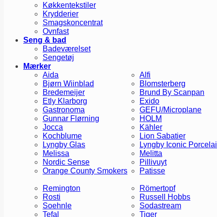
Køkkentekstiler
Krydderier
Smagskoncentrat
Ovnfast
Seng & bad
Badeværelset
Sengetøj
Mærker
Aida
Alfi
Bjørn Wiinblad
Blomsterberg
Bredemeijer
Brund By Scanpan
Etly Klarborg
Exido
Gastronoma
GEFU/Microplane
Gunnar Flørning
HOLM
Jocca
Kähler
Kochblume
Lion Sabatier
Lyngby Glas
Lyngby Iconic Porcela
Melissa
Melitta
Nordic Sense
Pillivuyt
Orange County Smokers
Patisse
Remington
Römertopf
Rosti
Russell Hobbs
Soehnle
Sodastream
Tefal
Tiger