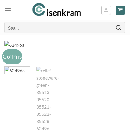
Søg
efter:
Go' Pris