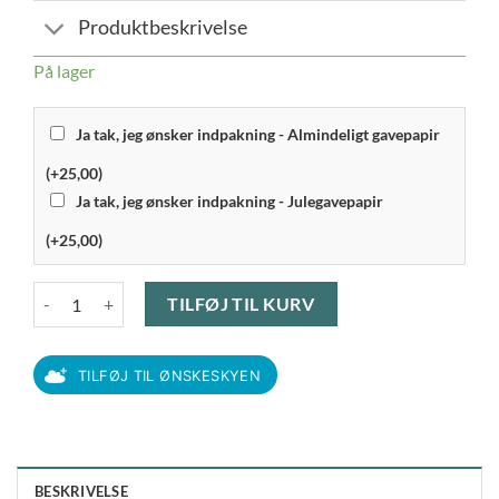
Produktbeskrivelse
På lager
Ja tak, jeg ønsker indpakning - Almindeligt gavepapir
(+25,00)
Ja tak, jeg ønsker indpakning - Julegavepapir
(+25,00)
Aida Atelier - Bestiksæt 16 Dele Blank Stål antal
TILFØJ TIL KURV
TILFØJ TIL ØNSKESKYEN
BESKRIVELSE