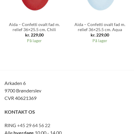
Aida – Confetti ovalt fad m.
Aida – Confetti ovalt fad m.
relief 36×25.5 cm. Chili
relief 36×25.5 cm. Aqua
kr.
229,00
kr.
229,00
På lager
På lager
Arkaden 6
9700 Brønderslev
CVR 40621369
KONTAKT OS
RING
+45 29 64 56 22
Alle
hverdage
10.00 - 14.00