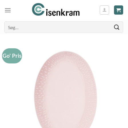
Søg
efter:
Go' Pris