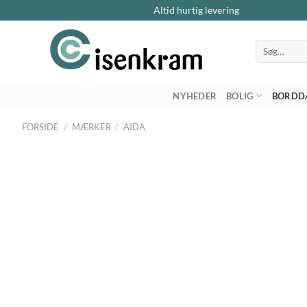
Altid hurtig levering
Søg
efter:
NYHEDER
BOLIG
BORDD
FORSIDE
/
MÆRKER
/
AIDA