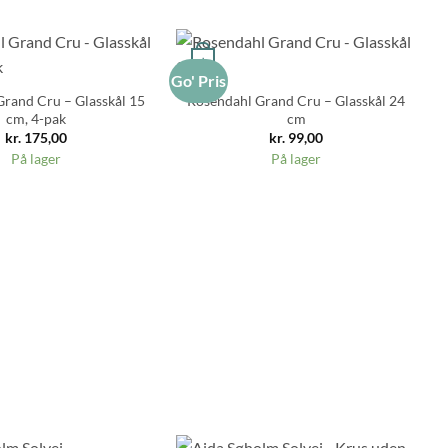
+
Go' Pris
Go
rand Cru – Glasskål 15
Rosendahl Grand Cru – Glasskål 24
cm, 4-pak
cm
kr.
175,00
kr.
99,00
På lager
På lager