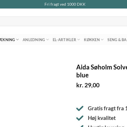
Fri fragt ved
1000
DKK
ÆKNING
ANLEDNING
EL-ARTIKLER
KØKKEN
SENG & B
Aida Søholm Solv
blue
kr.
29,00
Gratis fragt fra
Høj kvalitet