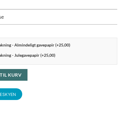
se
pakning - Almindeligt gavepapir (+25,00)
akning - Julegavepapir (+25,00)
stallerken 26,5 cm Powder blue antal
 TIL KURV
KESKYEN