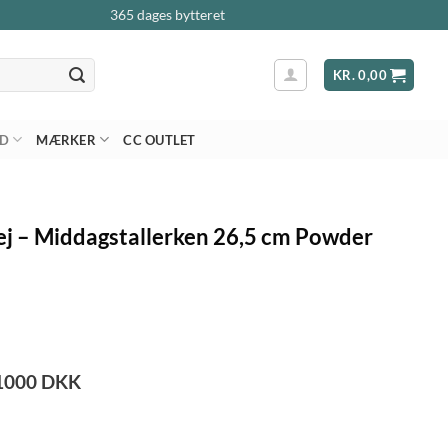
365 dages bytteret
KR.
0,00
AD
MÆRKER
CC OUTLET
ej – Middagstallerken 26,5 cm Powder
1000
DKK