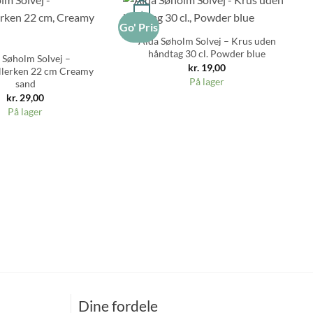
+
Go' Pris
Go
Aida Søholm Solvej – Krus uden
håndtag 30 cl. Powder blue
 Søholm Solvej –
kr.
19,00
llerken 22 cm Creamy
På lager
sand
kr.
29,00
På lager
Dine fordele