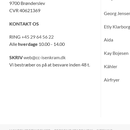
9700 Brønderslev
CVR 40621369
Georg Jense
KONTAKT OS
Etly Klarbor
RING
+45 29 64 56 22
Aida
Alle
hverdage
10.00 - 14.00
Kay Bojesen
SKRIV
web@cc-isenkram.dk
Vi bestræber os på at besvare inden 48 t.
Kähler
Airfryer