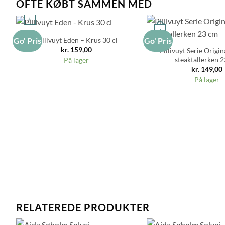
OFTE KØBT SAMMEN MED
+
+
Pillivuyt Eden – Krus 30 cl
Go' Pris
Go' Pris
kr.
159,00
Pillivuyt Serie Origin
steaktallerken 
På lager
kr.
149,00
På lager
RELATEREDE PRODUKTER