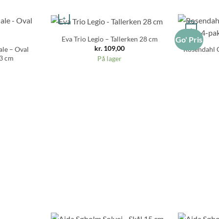
+
+
Eva Trio Legio – Tallerken 28 cm
Go' Pris
kr.
109,00
ale – Oval
Rosendahl G
23 cm
På lager