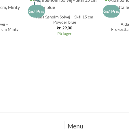
+
Go' Pris
Go' Pris
+
Aida Søholm Solvej – Skål 15 cm
Powder blue
vej –
Aida
kr.
29,00
5 cm Minty
Frokostta
På lager
Menu