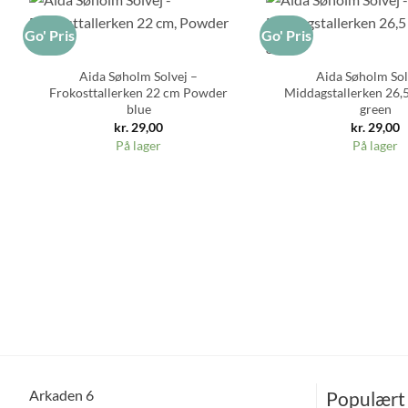
Go' Pris
Go' Pris
+
+
Aida Søholm Solvej –
Aida Søholm Sol
Frokosttallerken 22 cm Powder
Middagstallerken 26,
blue
green
kr.
29,00
kr.
29,00
På lager
På lager
Arkaden 6
Populært