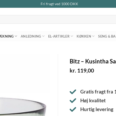
Fri fragt ved
1000
DKK
ÆKNING
ANLEDNING
EL-ARTIKLER
KØKKEN
SENG & B
Bitz – Kusintha S
kr.
119,00
Gratis fragt fra
Høj kvalitet
Hurtig levering