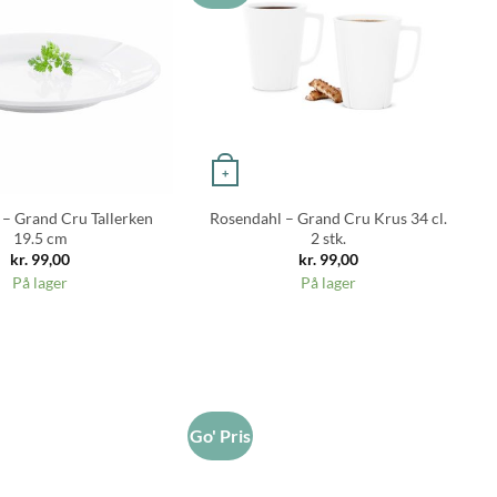
+
– Grand Cru Tallerken
Rosendahl – Grand Cru Krus 34 cl.
19.5 cm
2 stk.
kr.
99,00
kr.
99,00
På lager
På lager
Go' Pris
Go