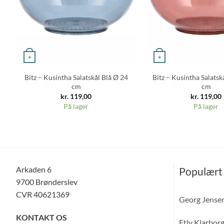
+
+
Bitz – Kusintha Salatskål Blå Ø 24
Bitz – Kusintha Salatsk
cm
cm
kr.
119,00
kr.
119,00
På lager
På lager
Arkaden 6
Populært
9700 Brønderslev
CVR 40621369
Georg Jense
KONTAKT OS
Etly Klarbor