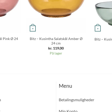
+
+
ål Pink Ø 24
Bitz – Kusintha Salatskål Amber Ø
Bitz – Kus
24 cm
kr.
119,00
På lager
Menu
n
Betalingsmuligheder
g
Min Konto