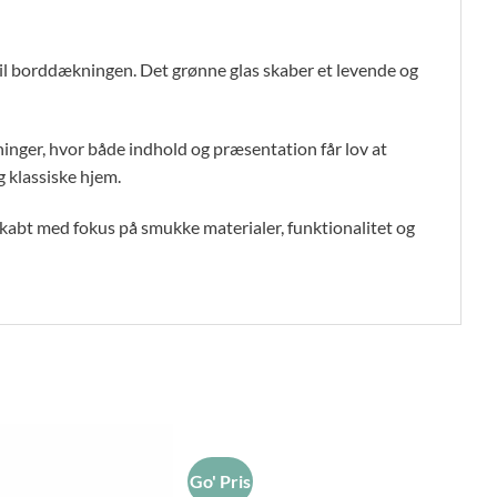
 til borddækningen. Det grønne glas skaber et levende og
tninger, hvor både indhold og præsentation får lov at
 klassiske hjem.
skabt med fokus på smukke materialer, funktionalitet og
Go' Pris
Go