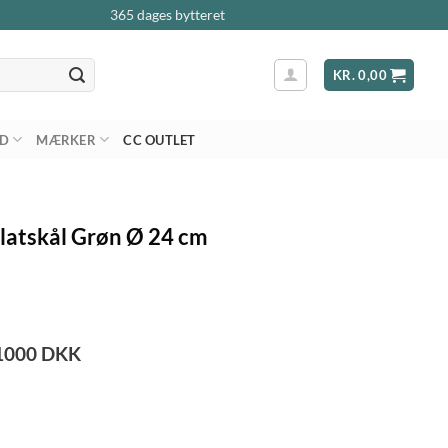
365 dages bytteret
KR.
0,00
AD
MÆRKER
CC OUTLET
alatskål Grøn Ø 24 cm
1000
DKK