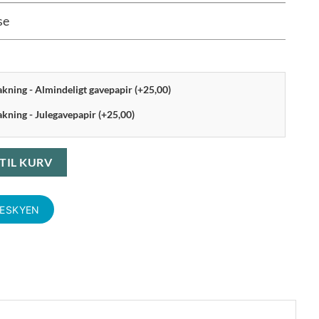
se
pakning - Almindeligt gavepapir (+25,00)
akning - Julegavepapir (+25,00)
øn Ø 24 cm antal
 TIL KURV
KESKYEN