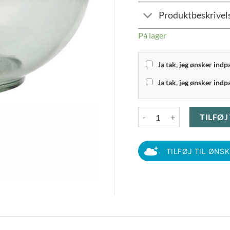
Produktbeskrivel
På lager
Ja tak, jeg ønsker ind
Ja tak, jeg ønsker indp
Bitz – Kusintha Salatskål Gr
TILFØJ
TILFØJ TIL ØNS