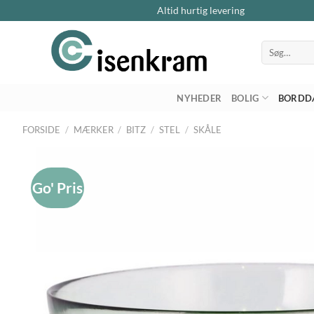
Altid hurtig levering
Søg
efter:
NYHEDER
BOLIG
BORDD
FORSIDE
/
MÆRKER
/
BITZ
/
STEL
/
SKÅLE
Go' Pris