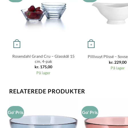
+
+
Rosendahl Grand Cru – Glasskål 15
Pillivuyt Plissé – Sovs
cm, 4-pak
kr.
229,00
kr.
175,00
På lager
På lager
RELATEREDE PRODUKTER
Go' Pris
Go' Pris