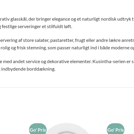
ativ glasskål, der bringer elegance og et naturligt nordisk udtryk
stlige serveringer et stilfuldt løft.
ervering af store salater, pastaretter, frugt eller andre lækre anre
olig og frisk stemning, som passer naturligt ind i både moderne og
re med andet service og dekorative elementer. Kusintha-serien er 
 og indbydende borddækning.
Go' Pris
Go' Pris