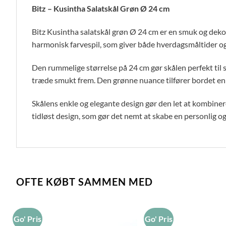
Bitz – Kusintha Salatskål Grøn Ø 24 cm
Bitz Kusintha salatskål grøn Ø 24 cm er en smuk og dekor
harmonisk farvespil, som giver både hverdagsmåltider og fe
Den rummelige størrelse på 24 cm gør skålen perfekt til s
træde smukt frem. Den grønne nuance tilfører bordet en r
Skålens enkle og elegante design gør den let at kombine
tidløst design, som gør det nemt at skabe en personlig
OFTE KØBT SAMMEN MED
Go' Pris
Go' Pris