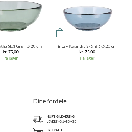
+
intha Skål Grøn Ø 20 cm
Bitz – Kusintha Skål Blå Ø 20 cm
kr.
75,00
kr.
75,00
På lager
På lager
Dine fordele
HURTIG LEVERING
LEVERING 1-4 DAGE
FRI FRAGT