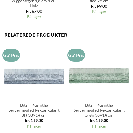
Æggebæger 4,8 cm 4 cl.,
flad 28 cm
Hvid
kr.
99,00
kr.
67,00
På lager
På lager
RELATEREDE PRODUKTER
Go' Pris
Go' Pris
Bitz – Kusintha
Bitz – Kusintha
Serveringsfad Rektangulært
Serveringsfad Rektangulært
Blå 38×14 cm
Grøn 38×14 cm
kr.
119,00
kr.
119,00
På lager
På lager