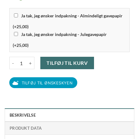
Ja tak, jeg ønsker indpakning - Almindeligt gavepapir
(+25,00)
Ja tak, jeg ønsker indpakning - Julegavepapir
(+25,00)
Bitz - Kusintha Serveringsfad Rundt Blå Ø 30 cm antal
TILFØJ TIL KURV
TILFØJ TIL ØNSKESKYEN
BESKRIVELSE
PRODUKT DATA