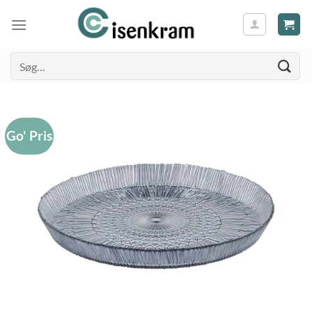
Søg
efter:
Go' Pris