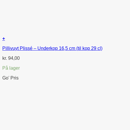
+
Pillivuyt Plissé – Underkop 16,5 cm (til kop 29 cl)
kr.
94,00
På lager
Go' Pris