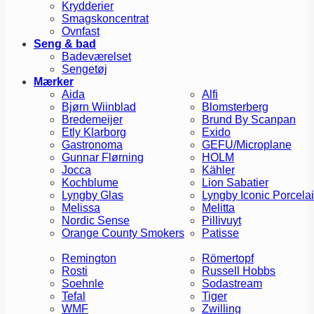
Krydderier
Smagskoncentrat
Ovnfast
Seng & bad
Badeværelset
Sengetøj
Mærker
Aida
Alfi
Bjørn Wiinblad
Blomsterberg
Bredemeijer
Brund By Scanpan
Etly Klarborg
Exido
Gastronoma
GEFU/Microplane
Gunnar Flørning
HOLM
Jocca
Kähler
Kochblume
Lion Sabatier
Lyngby Glas
Lyngby Iconic Porcela
Melissa
Melitta
Nordic Sense
Pillivuyt
Orange County Smokers
Patisse
Remington
Römertopf
Rosti
Russell Hobbs
Soehnle
Sodastream
Tefal
Tiger
WMF
Zwilling