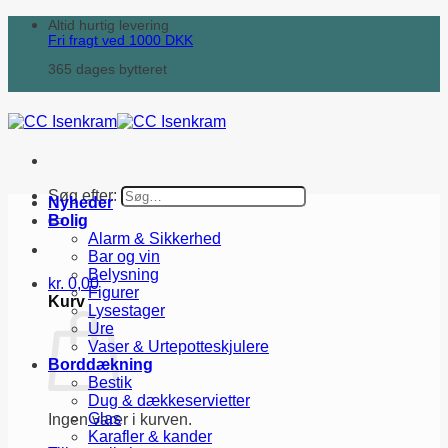
Altid hurtig levering
Fri fragt ved
1000
DKK
365 dages bytteret
Søg efter:
Nyheder
Bolig
Alarm & Sikkerhed
Bar og vin
Belysning
kr.
0,00
Figurer
Kurv
Lysestager
Ure
Vaser & Urtepotteskjulere
Borddækning
Bestik
Dug & dækkeservietter
Glas
Ingen varer i kurven.
Karafler & kander