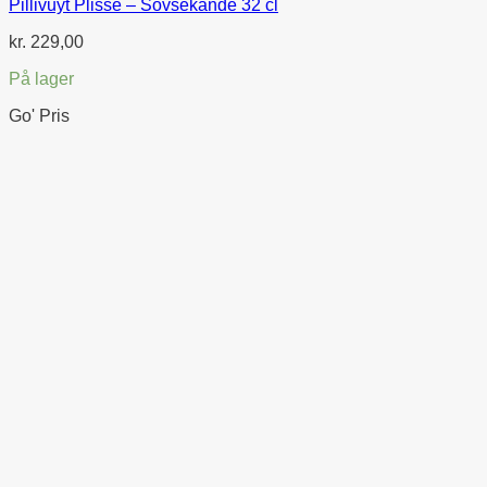
Pillivuyt Plissé – Sovsekande 32 cl
kr.
229,00
På lager
Go' Pris