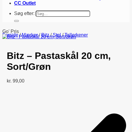
CC Outlet
Søg efter:
Go' Pris
Forside
/
Mærker
/
Bitz
/
Stel
/
Tallerkener
Bitz – Pastaskål 20 cm,
Sort/Grøn
kr.
99,00