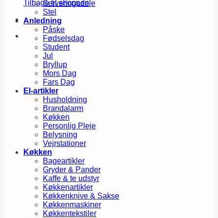
Tilbage til shoppen
Serveringsdele
Stel
Anledning
Påske
Fødselsdag
Student
Jul
Bryllup
Mors Dag
Fars Dag
El-artikler
Husholdning
Brandalarm
Køkken
Personlig Pleje
Belysning
Vejrstationer
Køkken
Bageartikler
Gryder & Pander
Kaffe & te udstyr
Køkkenartikler
Køkkenknive & Sakse
Køkkenmaskiner
Køkkentekstiler