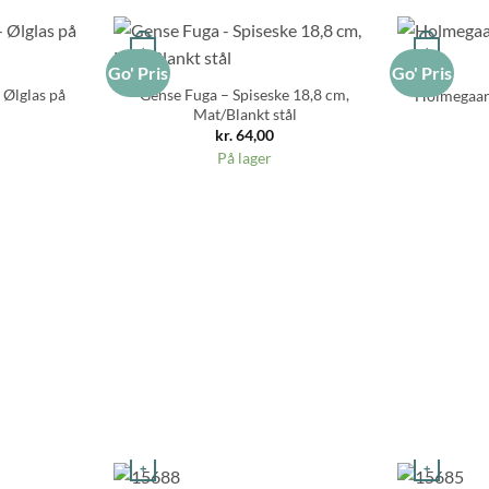
+
+
Go' Pris
Go' Pris
 Ølglas på
Gense Fuga – Spiseske 18,8 cm,
Holmegaard
Mat/Blankt stål
kr.
64,00
På lager
+
+