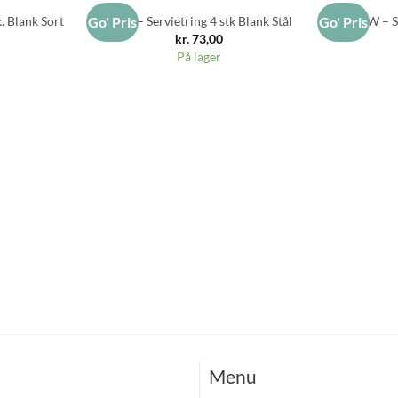
. Blank Sort
RAW – Servietring 4 stk Blank Stål
RAW – Se
Go' Pris
Go' Pris
kr.
73,00
På lager
Menu