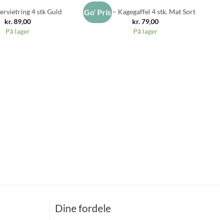
rvietring 4 stk Guld
RAW – Kagegaffel 4 stk. Mat Sort
Go' Pris
Go
kr.
89,00
kr.
79,00
På lager
På lager
Dine fordele