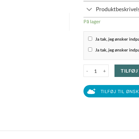
Produktbeskrivel
På lager
Ja tak, jeg ønsker ind
Ja tak, jeg ønsker indp
RAW - Servietring 4 stk. Mat 
TILFØJ
TILFØJ TIL ØNS