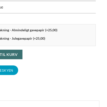
se
pakning - Almindeligt gavepapir (+25,00)
akning - Julegavepapir (+25,00)
Sort antal
 TIL KURV
KESKYEN