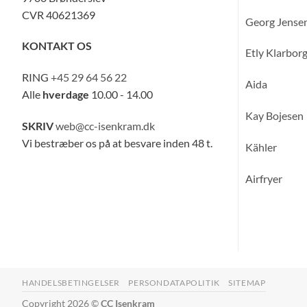
CVR 40621369
Georg Jense
KONTAKT OS
Etly Klarbor
RING
+45 29 64 56 22
Aida
Alle
hverdage
10.00 - 14.00
Kay Bojesen
SKRIV
web@cc-isenkram.dk
Vi bestræber os på at besvare inden 48 t.
Kähler
Airfryer
HANDELSBETINGELSER
PERSONDATAPOLITIK
SITEMAP
Copyright 2026 ©
CC Isenkram