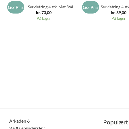
RAW – Servietring 4 stk. Mat Stål
RAW – Servietring 4 stk
Go' Pris
Go' Pris
kr.
73,00
kr.
39,00
På lager
På lager
Arkaden 6
Populært
9700 Brønderslev