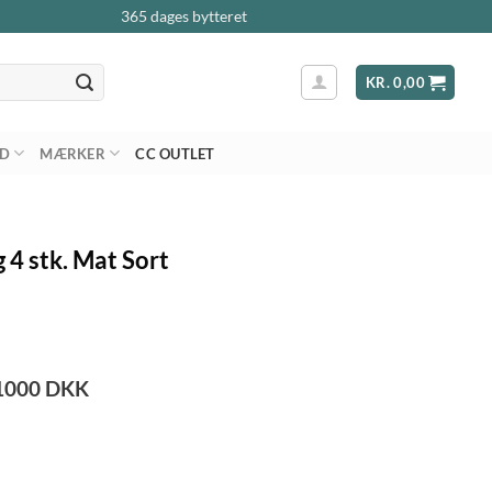
365 dages bytteret
KR.
0,00
AD
MÆRKER
CC OUTLET
 4 stk. Mat Sort
1000
DKK