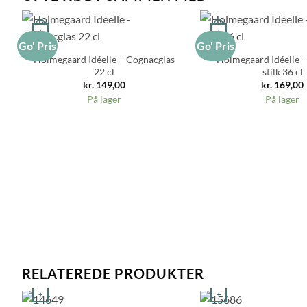
+
+
Go' Pris
Go' Pris
Holmegaard Idéelle – Cognacglas
Holmegaard Idéelle –
22 cl
stilk 36 cl
kr.
149,00
kr.
169,00
På lager
På lager
RELATEREDE PRODUKTER
+
+