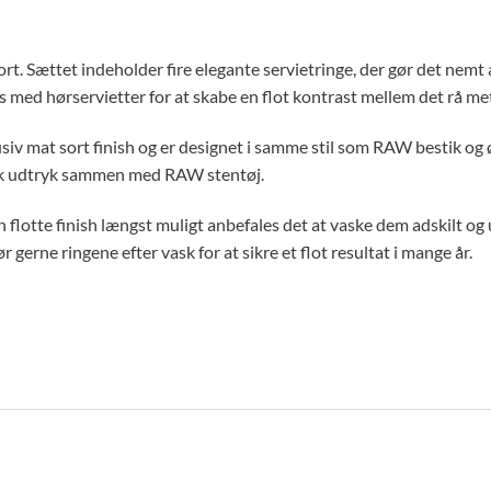
t. Sættet indeholder fire elegante servietringe, der gør det nem
med hørservietter for at skabe en flot kontrast mellem det rå meta
lusiv mat sort finish og er designet i samme stil som RAW bestik og
isk udtryk sammen med RAW stentøj.
n flotte finish længst muligt anbefales det at vaske dem adskilt 
 gerne ringene efter vask for at sikre et flot resultat i mange år.