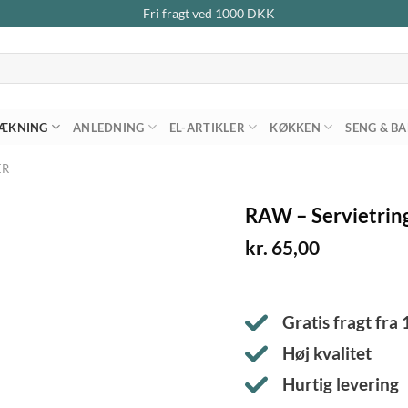
Fri fragt ved
1000
DKK
ÆKNING
ANLEDNING
EL-ARTIKLER
KØKKEN
SENG & B
ER
RAW – Servietring
kr.
65,00
Gratis fragt fra
Høj kvalitet
Hurtig levering