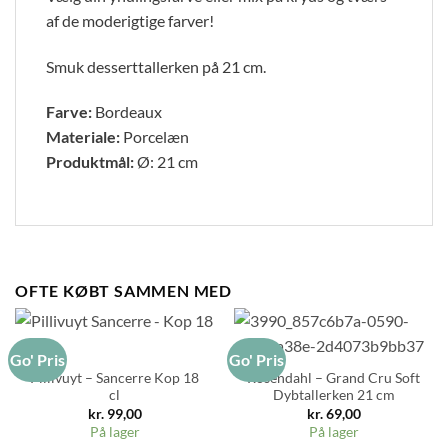
af de moderigtige farver!
Smuk desserttallerken på 21 cm.
Farve:
Bordeaux
Materiale:
Porcelæn
Produktmål:
Ø: 21 cm
OFTE KØBT SAMMEN MED
Go' Pris
Go' Pris
Pillivuyt – Sancerre Kop 18
Rosendahl – Grand Cru Soft
cl
Dybtallerken 21 cm
kr.
99,00
kr.
69,00
På lager
På lager