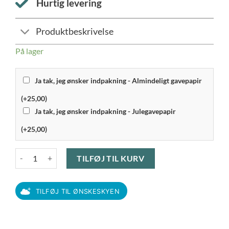
Hurtig levering
Produktbeskrivelse
På lager
Ja tak, jeg ønsker indpakning - Almindeligt gavepapir
(+25,00)
Ja tak, jeg ønsker indpakning - Julegavepapir
(+25,00)
Aida - Confetti desserttallerken m. relief 21 cm. Bordeaux antal
TILFØJ TIL KURV
TILFØJ TIL ØNSKESKYEN