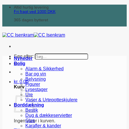
Altid hurtig levering
Fri fragt ved
1000
DKK
365 dages bytteret
Søg efter:
Nyheder
Bolig
Alarm & Sikkerhed
Bar og vin
Belysning
kr.
0,00
Figurer
Kurv
Lysestager
Ure
Vaser & Urtepotteskjulere
Borddækning
Bestik
Dug & dækkeservietter
Glas
Ingen varer i kurven.
Karafler & kander