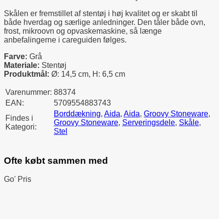
Skålen er fremstillet af stentøj i høj kvalitet og er skabt til
både hverdag og særlige anledninger. Den tåler både ovn,
frost, mikroovn og opvaskemaskine, så længe
anbefalingerne i careguiden følges.
Farve:
Grå
Materiale:
Stentøj
Produktmål:
Ø: 14,5 cm, H: 6,5 cm
Varenummer:
88374
EAN:
5709554883743
Borddækning
,
Aida
,
Aida
,
Groovy Stoneware
,
Findes i
Groovy Stoneware
,
Serveringsdele
,
Skåle
,
Kategori:
Stel
Ofte købt sammen med
Go' Pris