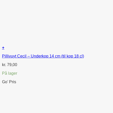
+
Pillivuyt Cecil – Underkop 14 cm (til kop 18 cl)
kr.
79,00
På lager
Go' Pris