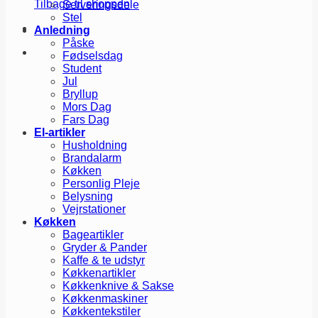
Tilbage til shoppen
Serveringsdele
Stel
Anledning
Påske
Fødselsdag
Student
Jul
Bryllup
Mors Dag
Fars Dag
El-artikler
Husholdning
Brandalarm
Køkken
Personlig Pleje
Belysning
Vejrstationer
Køkken
Bageartikler
Gryder & Pander
Kaffe & te udstyr
Køkkenartikler
Køkkenknive & Sakse
Køkkenmaskiner
Køkkentekstiler