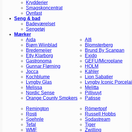
Krydderier
Smagskoncentrat
Ovnfast
Seng & bad
Badeværelset
Sengetøj
Mærker
Aida
Alfi
Bjørn Wiinblad
Blomsterberg
Bredemeijer
Brund By Scanpan
Etly Klarborg
Exido
Gastronoma
GEFU/Microplane
Gunnar Flørning
HOLM
Jocca
Kähler
Kochblume
Lion Sabatier
Lyngby Glas
Lyngby Iconic Porcela
Melissa
Melitta
Nordic Sense
Pillivuyt
Orange County Smokers
Patisse
Remington
Römertopf
Rosti
Russell Hobbs
Soehnle
Sodastream
Tefal
Tiger
WMF
Zwilling