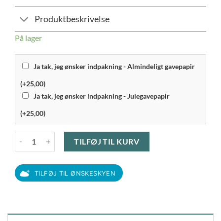
Produktbeskrivelse
På lager
Ja tak, jeg ønsker indpakning - Almindeligt gavepapir
(+25,00)
Ja tak, jeg ønsker indpakning - Julegavepapir
(+25,00)
RAW - Salatsæt 2 Dele Mat Sort antal
TILFØJ TIL KURV
TILFØJ TIL ØNSKESKYEN