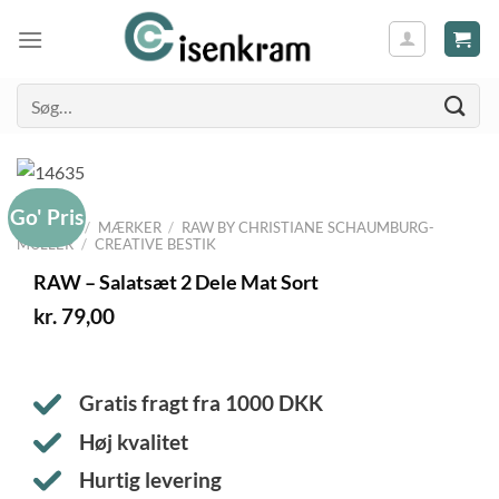
Søg
efter:
Go' Pris
FORSIDE
/
MÆRKER
/
RAW BY CHRISTIANE SCHAUMBURG-
MÜLLER
/
CREATIVE BESTIK
RAW – Salatsæt 2 Dele Mat Sort
kr.
79,00
Gratis fragt fra
1000
DKK
Høj kvalitet
Hurtig levering