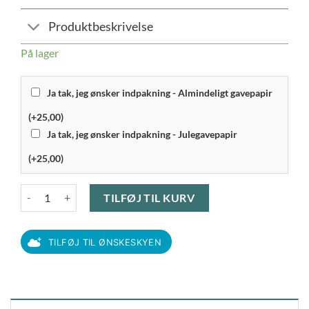
Produktbeskrivelse
På lager
Ja tak, jeg ønsker indpakning - Almindeligt gavepapir
(+25,00)
Ja tak, jeg ønsker indpakning - Julegavepapir
(+25,00)
WMF - bondegård børnebestik 4 dele antal
TILFØJ TIL KURV
TILFØJ TIL ØNSKESKYEN