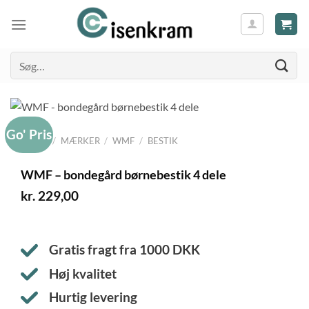
Søg
efter:
Go' Pris
FORSIDE
/
MÆRKER
/
WMF
/
BESTIK
WMF – bondegård børnebestik 4 dele
kr.
229,00
Gratis fragt fra
1000
DKK
Høj kvalitet
Hurtig levering