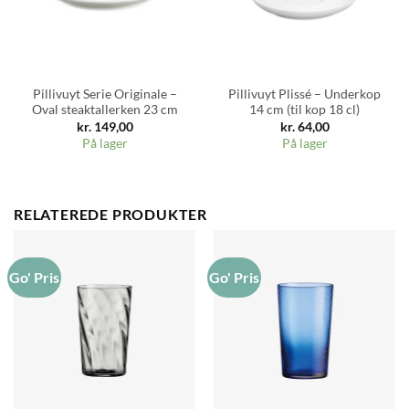
Pillivuyt Serie Originale –
Pillivuyt Plissé – Underkop
Oval steaktallerken 23 cm
14 cm (til kop 18 cl)
kr.
149,00
kr.
64,00
På lager
På lager
RELATEREDE PRODUKTER
Go' Pris
Go' Pris