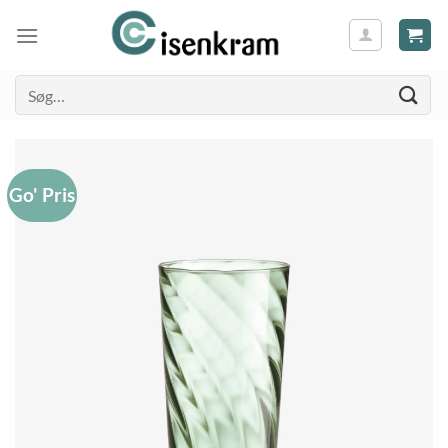
Søg
efter:
Go' Pris