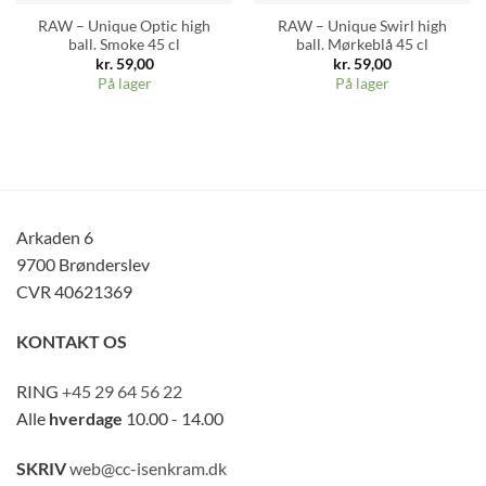
RAW – Unique Optic high
RAW – Unique Swirl high
ball. Smoke 45 cl
ball. Mørkeblå 45 cl
kr.
59,00
kr.
59,00
På lager
På lager
Arkaden 6
9700 Brønderslev
CVR 40621369
KONTAKT OS
RING
+45 29 64 56 22
Alle
hverdage
10.00 - 14.00
SKRIV
web@cc-isenkram.dk